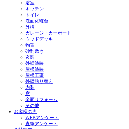
浴室
キッチン
トイレ
洗面化粧台
外構
ガレージ・カーポート
ウッドデッキ
物置
砂利敷き
玄関
外壁塗装
屋根塗装
屋根工事
外壁貼り替え
内装
窓
全面リフォーム
その他
お客様の声
WEBアンケート
直筆アンケート