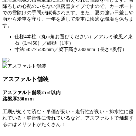
降ろしの心配のいらない無落雪タイプですので、カーポート
での雪除けの手間が解消されます。また、夏の強い日差しや
雨から愛車を守り、一年を通して愛車に快適な環境を保ちま
す。
仕様
4本柱（丸or角お選びください）／アルミ破風／束
石（L=450）／縦樋（1本）
寸法
5457×5485mm／梁下高さ2300mm（長さ×奥行）
アスファルト舗装
アスファルト舗装25㎡以内
路盤厚280ｍｍ
工期が短くて済む・単価が安い・走行性が良い・排水性に優
れている・静音性に優れているなど、アスファルトで舗装す
るにはメリットがたくさん！