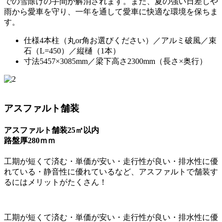
での雪除けの手間が解消されます。また、夏の強い日差しや
雨から愛車を守り、一年を通して愛車に快適な環境を保ちま
す。
仕様
4本柱（丸or角お選びください）／アルミ破風／束
石（L=450）／縦樋（1本）
寸法
5457×3085mm／梁下高さ2300mm（長さ×奥行）
アスファルト舗装
アスファルト舗装25㎡以内
路盤厚280ｍｍ
工期が短くて済む・単価が安い・走行性が良い・排水性に優
れている・静音性に優れているなど、アスファルトで舗装す
るにはメリットがたくさん！
工期が短くて済む・単価が安い・走行性が良い・排水性に優