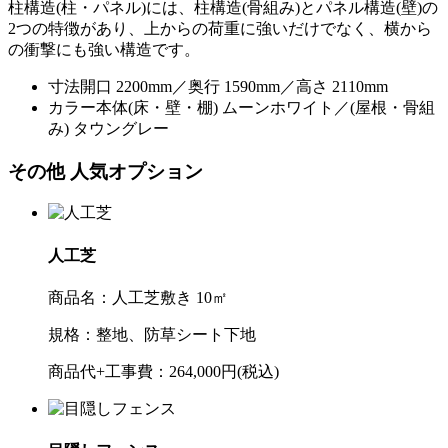
柱構造(柱・パネル)には、柱構造(骨組み)とパネル構造(壁)の
2つの特徴があり、上からの荷重に強いだけでなく、横から
の衝撃にも強い構造です。
寸法
開口 2200mm／奥行 1590mm／高さ 2110mm
カラー
本体(床・壁・棚) ムーンホワイト／(屋根・骨組
み) タウングレー
その他 人気オプション
人工芝
商品名：
人工芝敷き 10㎡
規格：
整地、防草シート下地
商品代+工事費：
264,000円(税込)