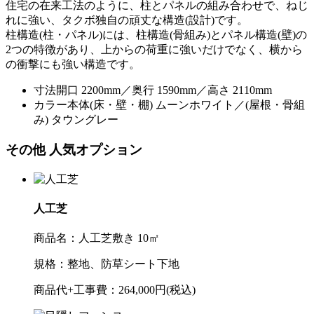
住宅の在来工法のように、柱とパネルの組み合わせで、ねじ
れに強い、タクボ独自の頑丈な構造(設計)です。
柱構造(柱・パネル)には、柱構造(骨組み)とパネル構造(壁)の
2つの特徴があり、上からの荷重に強いだけでなく、横から
の衝撃にも強い構造です。
寸法
開口 2200mm／奥行 1590mm／高さ 2110mm
カラー
本体(床・壁・棚) ムーンホワイト／(屋根・骨組
み) タウングレー
その他 人気オプション
人工芝
商品名：
人工芝敷き 10㎡
規格：
整地、防草シート下地
商品代+工事費：
264,000円(税込)