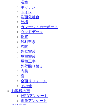
浴室
キッチン
トイレ
洗面化粧台
外構
ガレージ・カーポート
ウッドデッキ
物置
砂利敷き
玄関
外壁塗装
屋根塗装
屋根工事
外壁貼り替え
内装
窓
全面リフォーム
その他
お客様の声
WEBアンケート
直筆アンケート