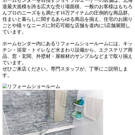
ホームセンターを目指すジョイフルエーケーの店舗は、北海
道最大規模を誇る広大な売り場面積
、一般のお客様はもちろ
んプロのニーズをも満たす
16万アイテム
の圧倒的な商品群。
住まいと暮らしに関するあらゆる商品を揃え、住宅のお困り
ごとや様々なニーズに対応可能な店舗を
道内に5店舗展開
し
ています。
ホームセンター内にあるリフォームショールームには、
キッ
チン・浴室・トイレなど水まわり設備から、エクステリア商
品、窓・玄関、外壁材・屋根材のサンプルなど
まで取り揃え
ています。
ぜひご来店ください。専門スタッフが、丁寧にご説明しま
す。