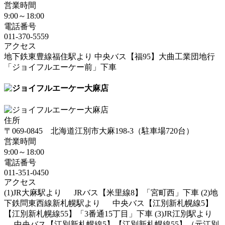
営業時間
9:00～18:00
電話番号
011-370-5559
アクセス
地下鉄東豊線福住駅より
中央バス【福95】大曲工業団地行
「ジョイフルエーケー前」下車
住所
〒069-0845
北海道
江別市
大麻198-3
（駐車場720台）
営業時間
9:00～18:00
電話番号
011-351-0450
アクセス
(1)JR大麻駅より
JRバス【米里線8】「宮町西」下車
(2)地
下鉄問東西線新札幌駅より
中央バス【江別新札幌線5】
【江別新札幌線55】「3番通15丁目」下車
(3)JR江別駅より
中央バス【江別新札幌線5】【江別新札幌線55】（元江別