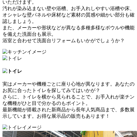
いただけます。
汚れが染み込まない壁や浴槽、お手入れしやすい浴槽や床、
オシャレな壁パネルや床材など
素材の質感や細かい部分も確
認しましょう
。
また、メーカーや形状などが異なる多種多様なボウルや機能
を備えた
洗面台も展示
。
浴室と合わせて洗面台リフォームもいかがでしょうか？
実はメーカーや機種ごとに座り心地が異なります。あなたの
お尻に合ったトイレを探してみてはいかが？
さらに、トイレを横から見られることで、
お手入れが楽チン
な機種がひと目で分かる
のもポイント。
最新機能が搭載された新商品から長年人気商品まで、多数展
示しています。
お得な展示品の販売
もあります！