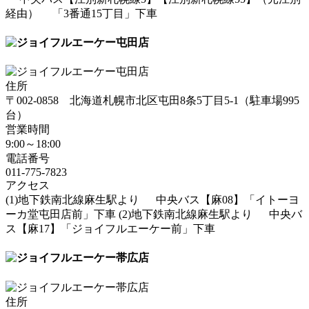
経由）
「3番通15丁目」下車
住所
〒002-0858
北海道
札幌市
北区屯田8条5丁目5-1
（駐車場995
台）
営業時間
9:00～18:00
電話番号
011-775-7823
アクセス
(1)地下鉄南北線麻生駅より
中央バス【麻08】「イトーヨ
ーカ堂屯田店前」下車
(2)地下鉄南北線麻生駅より
中央バ
ス【麻17】「ジョイフルエーケー前」下車
住所