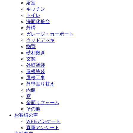
浴室
キッチン
トイレ
洗面化粧台
外構
ガレージ・カーポート
ウッドデッキ
物置
砂利敷き
玄関
外壁塗装
屋根塗装
屋根工事
外壁貼り替え
内装
窓
全面リフォーム
その他
お客様の声
WEBアンケート
直筆アンケート