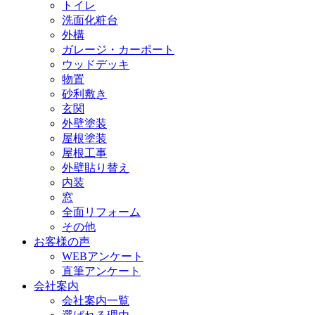
トイレ
洗面化粧台
外構
ガレージ・カーポート
ウッドデッキ
物置
砂利敷き
玄関
外壁塗装
屋根塗装
屋根工事
外壁貼り替え
内装
窓
全面リフォーム
その他
お客様の声
WEBアンケート
直筆アンケート
会社案内
会社案内一覧