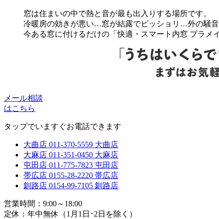
窓は住まいの中で熱と音が最も出入りする場所です。
冷暖房の効きが悪い…窓が結露でビッショリ…外の騒音
今ある窓に付けるだけの「快適・スマート内窓 プラメ
メール相談
はこちら
タップでいますぐお電話できます
大曲店
011-370-5559
大曲店
大麻店
011-351-0450
大麻店
屯田店
011-775-7823
屯田店
帯広店
0155-28-2220
帯広店
釧路店
0154-99-7105
釧路店
営業時間：9:00～18:00
定休：年中無休（1月1日･2日を除く）