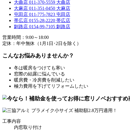
大曲店
011-370-5559
大曲店
大麻店
011-351-0450
大麻店
屯田店
011-775-7823
屯田店
帯広店
0155-28-2220
帯広店
釧路店
0154-99-7105
釧路店
営業時間：9:00～18:00
定休：年中無休（1月1日･2日を除く）
こんな
お悩み
ありませんか？
冬は暖房をつけても寒い
窓際の結露に悩んでいる
暖房費・冷房費を削減したい
極力費用を下げてリフォームしたい
工事内容
内窓取り付け