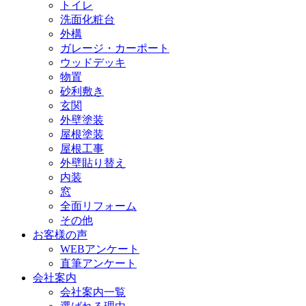
トイレ
洗面化粧台
外構
ガレージ・カーポート
ウッドデッキ
物置
砂利敷き
玄関
外壁塗装
屋根塗装
屋根工事
外壁貼り替え
内装
窓
全面リフォーム
その他
お客様の声
WEBアンケート
直筆アンケート
会社案内
会社案内一覧