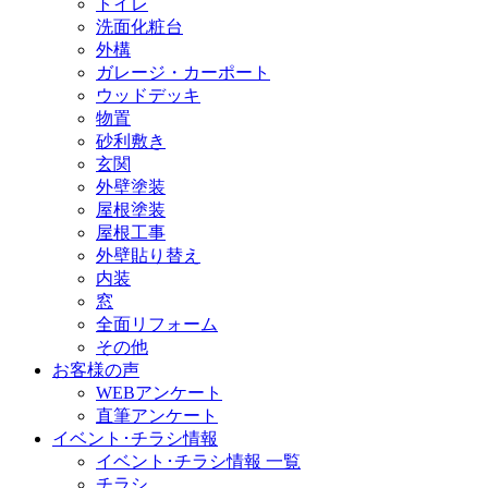
トイレ
洗面化粧台
外構
ガレージ・カーポート
ウッドデッキ
物置
砂利敷き
玄関
外壁塗装
屋根塗装
屋根工事
外壁貼り替え
内装
窓
全面リフォーム
その他
お客様の声
WEBアンケート
直筆アンケート
イベント･チラシ情報
イベント･チラシ情報 一覧
チラシ