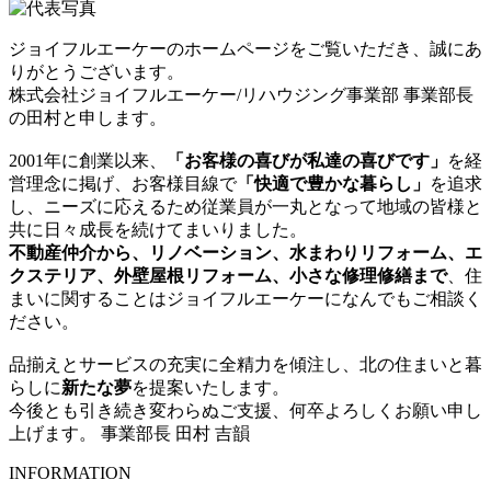
ジョイフルエーケーのホームページをご覧いただき、誠にあ
りがとうございます。
株式会社ジョイフルエーケー/リハウジング事業部 事業部長
の田村と申します。
2001年に創業以来、
「お客様の喜びが私達の喜びです」
を経
営理念に掲げ、お客様目線で
「快適で豊かな暮らし」
を追求
し、ニーズに応えるため従業員が一丸となって地域の皆様と
共に日々成長を続けてまいりました。
不動産仲介から、リノベーション、水まわりリフォーム、エ
クステリア、外壁屋根リフォーム、小さな修理修繕まで
、住
まいに関することはジョイフルエーケーになんでもご相談く
ださい。
品揃えとサービスの充実に全精力を傾注し、北の住まいと暮
らしに
新たな夢
を提案いたします。
今後とも引き続き変わらぬご支援、何卒よろしくお願い申し
上げます。
事業部長 田村 吉韻
INFORMATION