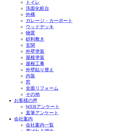
トイレ
洗面化粧台
外構
ガレージ・カーポート
ウッドデッキ
物置
砂利敷き
玄関
外壁塗装
屋根塗装
屋根工事
外壁貼り替え
内装
窓
全面リフォーム
その他
お客様の声
WEBアンケート
直筆アンケート
会社案内
会社案内一覧