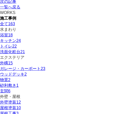
次の記事
一覧へ戻る
WORKS
施工事例
全て
163
水まわり
浴室
18
キッチン
24
トイレ
22
洗面化粧台
21
エクステリア
外構
15
ガレージ・カーポート
23
ウッドデッキ
2
物置
2
砂利敷き
1
玄関
6
外壁・屋根
外壁塗装
12
屋根塗装
10
屋根工事
3