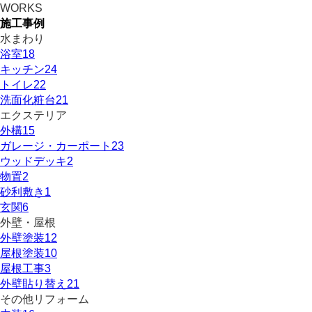
WORKS
施工事例
水まわり
浴室
18
キッチン
24
トイレ
22
洗面化粧台
21
エクステリア
外構
15
ガレージ・カーポート
23
ウッドデッキ
2
物置
2
砂利敷き
1
玄関
6
外壁・屋根
外壁塗装
12
屋根塗装
10
屋根工事
3
外壁貼り替え
21
その他リフォーム