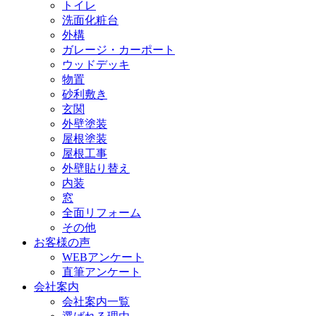
トイレ
洗面化粧台
外構
ガレージ・カーポート
ウッドデッキ
物置
砂利敷き
玄関
外壁塗装
屋根塗装
屋根工事
外壁貼り替え
内装
窓
全面リフォーム
その他
お客様の声
WEBアンケート
直筆アンケート
会社案内
会社案内一覧