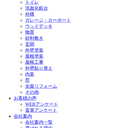
トイレ
洗面化粧台
外構
ガレージ・カーポート
ウッドデッキ
物置
砂利敷き
玄関
外壁塗装
屋根塗装
屋根工事
外壁貼り替え
内装
窓
全面リフォーム
その他
お客様の声
WEBアンケート
直筆アンケート
会社案内
会社案内一覧