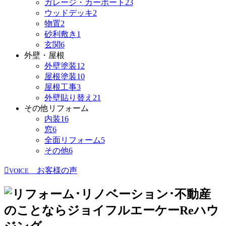
ガレージ・カーポート
23
ウッドデッキ
2
物置
2
砂利敷き
1
玄関
6
外壁・屋根
外壁塗装
12
屋根塗装
10
屋根工事
3
外壁貼り替え
21
その他リフォーム
内装
16
窓
6
全面リフォーム
5
その他
6
お客様の声
VOICE