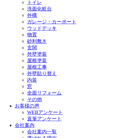
トイレ
洗面化粧台
外構
ガレージ・カーポート
ウッドデッキ
物置
砂利敷き
玄関
外壁塗装
屋根塗装
屋根工事
外壁貼り替え
内装
窓
全面リフォーム
その他
お客様の声
WEBアンケート
直筆アンケート
会社案内
会社案内一覧