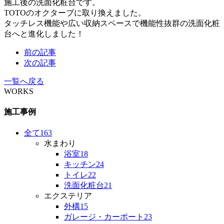
施工後の洗面化粧台です。
TOTOのオクターブに取り換えました。
タッチレス機能や広い収納スペースで機能性抜群の洗面化粧
台へと進化しました！
前の記事
次の記事
一覧へ戻る
WORKS
施工事例
全て
163
水まわり
浴室
18
キッチン
24
トイレ
22
洗面化粧台
21
エクステリア
外構
15
ガレージ・カーポート
23