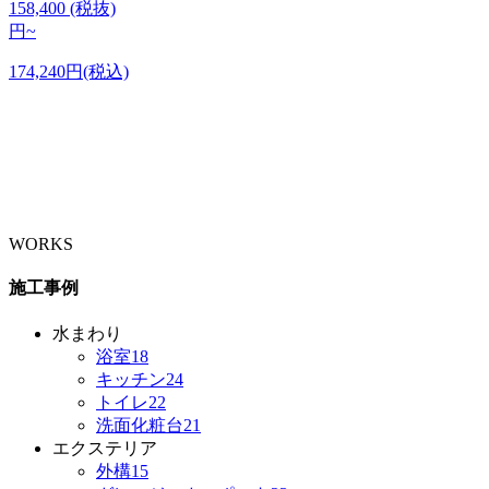
158,400
(税抜)
円~
174,240円(税込)
WORKS
施工事例
水まわり
浴室
18
キッチン
24
トイレ
22
洗面化粧台
21
エクステリア
外構
15