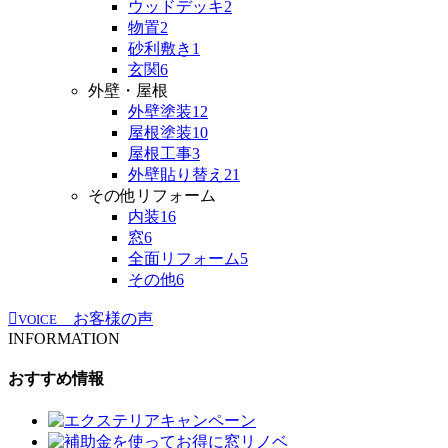
ウッドデッキ
2
物置
2
砂利敷き
1
玄関
6
外壁・屋根
外壁塗装
12
屋根塗装
10
屋根工事
3
外壁貼り替え
21
その他リフォーム
内装
16
窓
6
全面リフォーム
5
その他
6
お客様の声
VOICE
INFORMATION
おすすめ情報