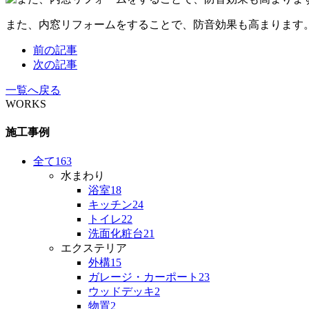
また、内窓リフォームをすることで、防音効果も高まります
前の記事
次の記事
一覧へ戻る
WORKS
施工事例
全て
163
水まわり
浴室
18
キッチン
24
トイレ
22
洗面化粧台
21
エクステリア
外構
15
ガレージ・カーポート
23
ウッドデッキ
2
物置
2