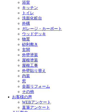
浴室
キッチン
トイレ
洗面化粧台
外構
ガレージ・カーポート
ウッドデッキ
物置
砂利敷き
玄関
外壁塗装
屋根塗装
屋根工事
外壁貼り替え
内装
窓
全面リフォーム
その他
お客様の声
WEBアンケート
直筆アンケート