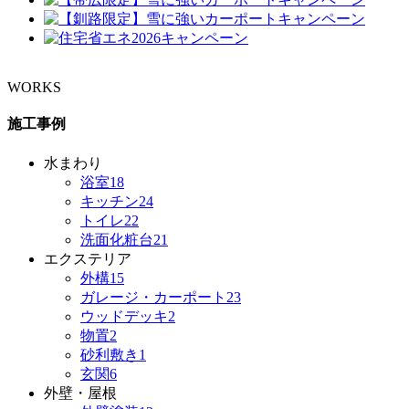
WORKS
施工事例
水まわり
浴室
18
キッチン
24
トイレ
22
洗面化粧台
21
エクステリア
外構
15
ガレージ・カーポート
23
ウッドデッキ
2
物置
2
砂利敷き
1
玄関
6
外壁・屋根