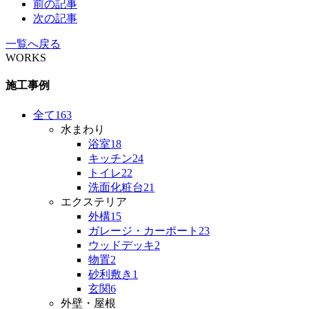
前の記事
次の記事
一覧へ戻る
WORKS
施工事例
全て
163
水まわり
浴室
18
キッチン
24
トイレ
22
洗面化粧台
21
エクステリア
外構
15
ガレージ・カーポート
23
ウッドデッキ
2
物置
2
砂利敷き
1
玄関
6
外壁・屋根