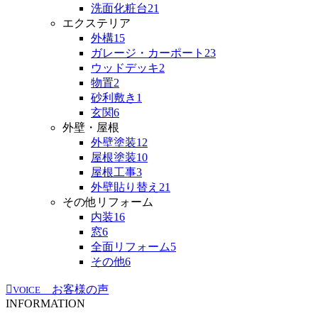
洗面化粧台
21
エクステリア
外構
15
ガレージ・カーポート
23
ウッドデッキ
2
物置
2
砂利敷き
1
玄関
6
外壁・屋根
外壁塗装
12
屋根塗装
10
屋根工事
3
外壁貼り替え
21
その他リフォーム
内装
16
窓
6
全面リフォーム
5
その他
6
お客様の声
VOICE
INFORMATION