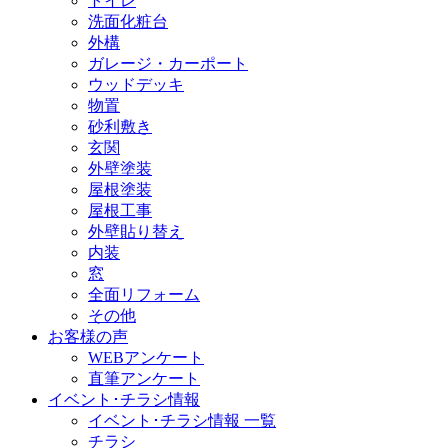
トイレ
洗面化粧台
外構
ガレージ・カーポート
ウッドデッキ
物置
砂利敷き
玄関
外壁塗装
屋根塗装
屋根工事
外壁貼り替え
内装
窓
全面リフォーム
その他
お客様の声
WEBアンケート
直筆アンケート
イベント･チラシ情報
イベント･チラシ情報 一覧
チラシ