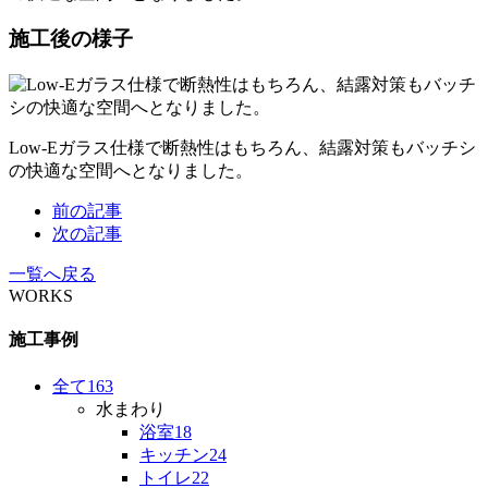
施工後の様子
Low-Eガラス仕様で断熱性はもちろん、結露対策もバッチシ
の快適な空間へとなりました。
前の記事
次の記事
一覧へ戻る
WORKS
施工事例
全て
163
水まわり
浴室
18
キッチン
24
トイレ
22