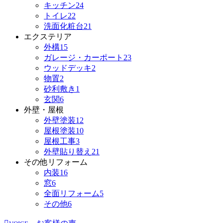
キッチン
24
トイレ
22
洗面化粧台
21
エクステリア
外構
15
ガレージ・カーポート
23
ウッドデッキ
2
物置
2
砂利敷き
1
玄関
6
外壁・屋根
外壁塗装
12
屋根塗装
10
屋根工事
3
外壁貼り替え
21
その他リフォーム
内装
16
窓
6
全面リフォーム
5
その他
6