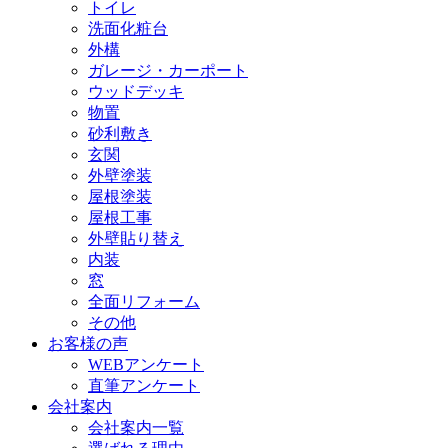
トイレ
洗面化粧台
外構
ガレージ・カーポート
ウッドデッキ
物置
砂利敷き
玄関
外壁塗装
屋根塗装
屋根工事
外壁貼り替え
内装
窓
全面リフォーム
その他
お客様の声
WEBアンケート
直筆アンケート
会社案内
会社案内一覧