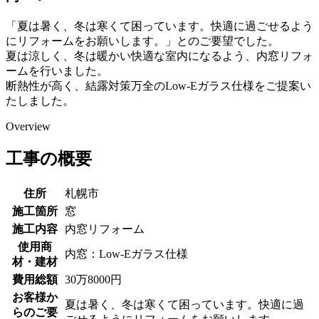
「夏は暑く、冬は寒くて困っています。快適に過ごせるよう
にリフォームをお願いします。」とのご要望でした。
夏は涼しく、冬は暖かい快適な室内になるよう、内窓リフォ
ームを行いました。
断熱性が高く、結露対策万全のLow-Eガラス仕様をご提案い
たしました。
Overview
工事の概要
住所
札幌市
施工箇所
窓
施工内容
内窓リフォーム
使用商
内窓：Low-Eガラス仕様
材・建材
費用総額
30万8000円
お客様か
夏は暑く、冬は寒くて困っています。快適に過
らのご要