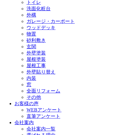
トイレ
洗面化粧台
外構
ガレージ・カーポート
ウッドデッキ
物置
砂利敷き
玄関
外壁塗装
屋根塗装
屋根工事
外壁貼り替え
内装
窓
全面リフォーム
その他
お客様の声
WEBアンケート
直筆アンケート
会社案内
会社案内一覧