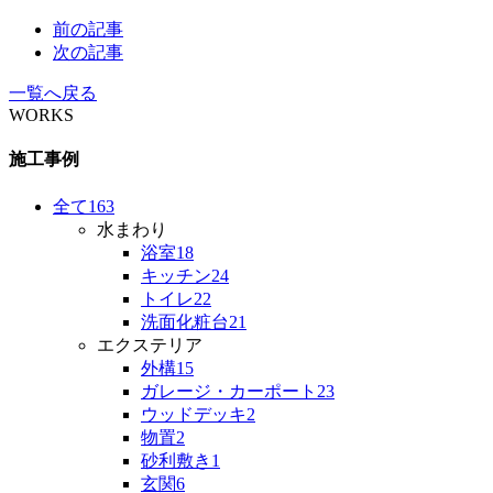
前の記事
次の記事
一覧へ戻る
WORKS
施工事例
全て
163
水まわり
浴室
18
キッチン
24
トイレ
22
洗面化粧台
21
エクステリア
外構
15
ガレージ・カーポート
23
ウッドデッキ
2
物置
2
砂利敷き
1
玄関
6