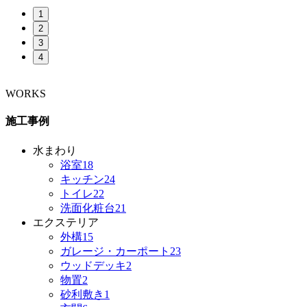
1
2
3
4
WORKS
施工事例
水まわり
浴室
18
キッチン
24
トイレ
22
洗面化粧台
21
エクステリア
外構
15
ガレージ・カーポート
23
ウッドデッキ
2
物置
2
砂利敷き
1