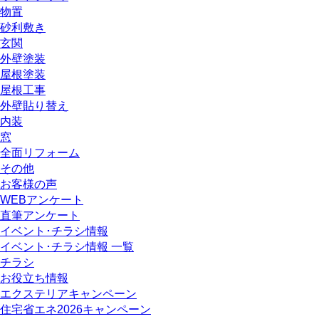
物置
砂利敷き
玄関
外壁塗装
屋根塗装
屋根工事
外壁貼り替え
内装
窓
全面リフォーム
その他
お客様の声
WEBアンケート
直筆アンケート
イベント･チラシ情報
イベント･チラシ情報 一覧
チラシ
お役立ち情報
エクステリアキャンペーン
住宅省エネ2026キャンペーン