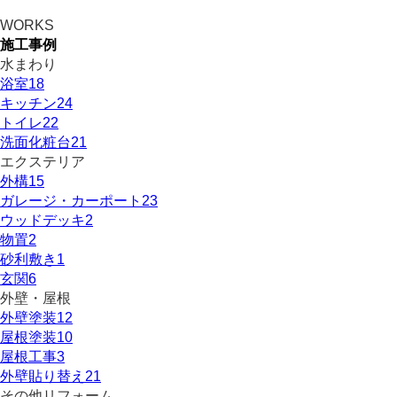
WORKS
施工事例
水まわり
浴室
18
キッチン
24
トイレ
22
洗面化粧台
21
エクステリア
外構
15
ガレージ・カーポート
23
ウッドデッキ
2
物置
2
砂利敷き
1
玄関
6
外壁・屋根
外壁塗装
12
屋根塗装
10
屋根工事
3
外壁貼り替え
21
その他リフォーム