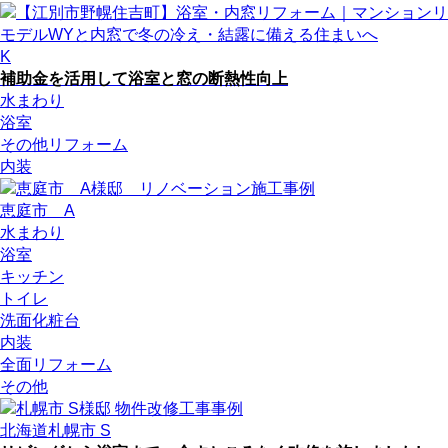
K
補助金を活用して浴室と窓の断熱性向上
水まわり
浴室
その他リフォーム
内装
恵庭市 A
水まわり
浴室
キッチン
トイレ
洗面化粧台
内装
全面リフォーム
その他
北海道札幌市 S