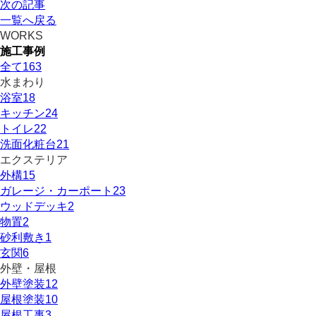
次の記事
一覧へ戻る
WORKS
施工事例
全て
163
水まわり
浴室
18
キッチン
24
トイレ
22
洗面化粧台
21
エクステリア
外構
15
ガレージ・カーポート
23
ウッドデッキ
2
物置
2
砂利敷き
1
玄関
6
外壁・屋根
外壁塗装
12
屋根塗装
10
屋根工事
3