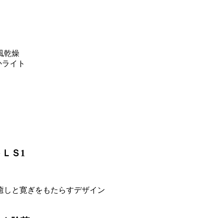
風乾燥
かライト
ＬＳ1
癒しと寛ぎをもたらすデザイン