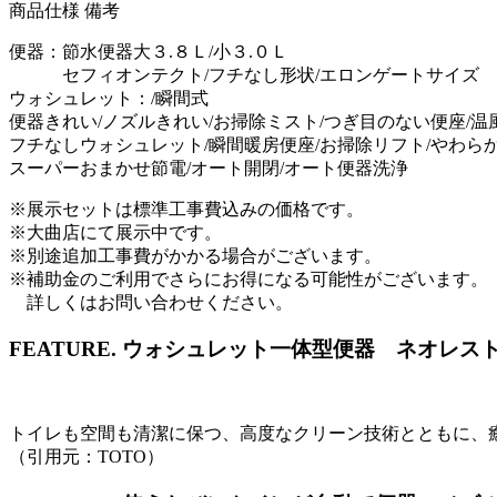
商品仕様
備考
便器：節水便器大３.８Ｌ/小３.０Ｌ
セフィオンテクト/フチなし形状/エロンゲートサイズ
ウォシュレット：/瞬間式
便器きれい/ノズルきれい/お掃除ミスト/つぎ目のない便座/温
フチなしウォシュレット/瞬間暖房便座/お掃除リフト/やわら
スーパーおまかせ節電/オート開閉/オート便器洗浄
※展示セットは標準工事費込みの価格です。
※大曲店にて展示中です。
※別途追加工事費がかかる場合がございます。
※補助金のご利用でさらにお得になる可能性がございます。
詳しくはお問い合わせください。
FEATURE.
ウォシュレット一体型便器 ネオレスト
トイレも空間も清潔に保つ、高度なクリーン技術とともに、
（引用元：TOTO）