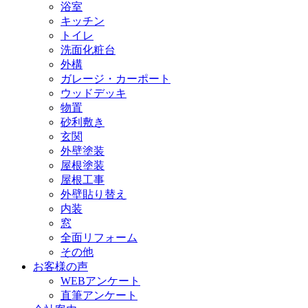
浴室
キッチン
トイレ
洗面化粧台
外構
ガレージ・カーポート
ウッドデッキ
物置
砂利敷き
玄関
外壁塗装
屋根塗装
屋根工事
外壁貼り替え
内装
窓
全面リフォーム
その他
お客様の声
WEBアンケート
直筆アンケート