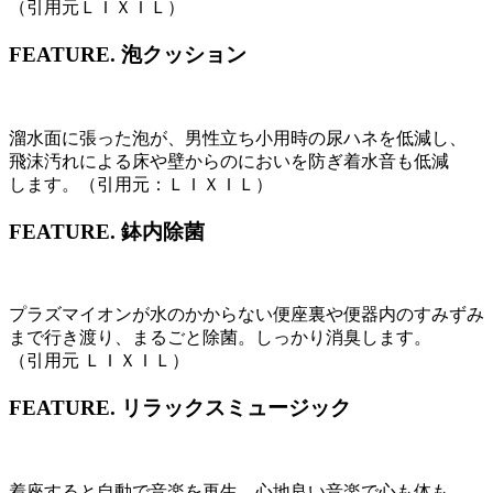
（引用元ＬＩＸＩＬ）
FEATURE.
泡クッション
溜水面に張った泡が、男性立ち小用時の尿ハネを低減し、
飛沫汚れによる床や壁からのにおいを防ぎ着水音も低減
します。（引用元：ＬＩＸＩＬ）
FEATURE.
鉢内除菌
プラズマイオンが水のかからない便座裏や便器内のすみずみ
まで行き渡り、まるごと除菌。しっかり消臭します。
（引用元 ＬＩＸＩＬ）
FEATURE.
リラックスミュージック
着座すると自動で音楽を再生。心地良い音楽で心も体も