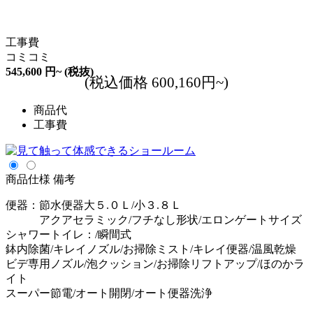
工事費
コミコミ
545,600
円~
(税抜)
(税込価格 600,160円~)
商品代
工事費
商品仕様
備考
便器：節水便器大５.０Ｌ/小３.８Ｌ
アクアセラミック/フチなし形状/エロンゲートサイズ
シャワートイレ：/瞬間式
鉢内除菌/キレイノズル/お掃除ミスト/キレイ便器/温風乾燥
ビデ専用ノズル/泡クッション/お掃除リフトアップ/ほのかラ
イト
スーパー節電/オート開閉/オート便器洗浄