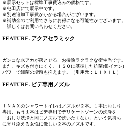
※展示セットは標準工事費込みの価格です。
※屯田店にて展示中です。
※別途追加工事費がかかる場合がございます。
※補助金のご利用でさらにお得になる可能性がございます。
詳しくはお問い合わせください。
FEATURE.
アクアセラミック
ガンコな水アカが落とせる、お掃除ラクラクな衛生当です。
また、キズも付きにくく、ＩＳＯに基準した抗菌(銀イオン)
パワーで細菌の増殖も抑えます。（引用元：ＬＩＸＩＬ）
FEATURE.
ビデ専用ノズル
ＩＮＡＸのシャワートイレはノズルが２本。１本はおしり
専用、もう１本はビデ専用でデリケートゾーンの洗浄を
「おしり洗浄と同じノズルで洗いたくない」という気持ち
に寄り添える女性に優しい２本のノズルです。