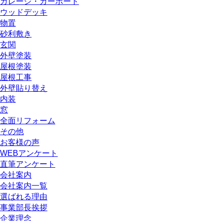
ガレージ・カーポート
ウッドデッキ
物置
砂利敷き
玄関
外壁塗装
屋根塗装
屋根工事
外壁貼り替え
内装
窓
全面リフォーム
その他
お客様の声
WEBアンケート
直筆アンケート
会社案内
会社案内一覧
選ばれる理由
事業部長挨拶
企業理念