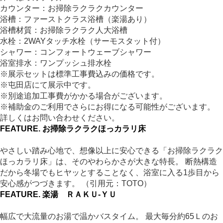
カウンター：お掃除ラクラクカウンター
浴槽：ファーストクラス浴槽（楽湯あり）
浴槽材質：お掃除ラクラク人大浴槽
水栓：2WAYタッチ水栓（サーモスタット付）
シャワー：コンフォートウェーブシャワー
浴室排水：ワンプッシュ排水栓
※展示セットは標準工事費込みの価格です。
※屯田店にて展示中です。
※別途追加工事費がかかる場合がございます。
※補助金のご利用でさらにお得になる可能性がございます。
詳しくはお問い合わせください。
FEATURE.
お掃除ラクラクほっカラリ床
やさしい踏み心地で、想像以上に安心できる「お掃除ラクラク
ほっカラリ床」は、そのやわらかさが大きな特長。 断熱構造
だから冬場でもヒヤッとすることなく、浴室に入る1歩目から
安心感がつづきます。 （引用元：TOTO）
FEATURE.
楽湯 ＲＡＫＵ-ＹＵ
幅広で大流量のお湯で温かバスタイム。 最大毎分約65Ｌのお