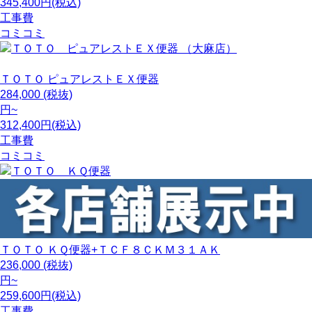
345,400円(税込)
工事費
コミコミ
ＴＯＴＯ
ピュアレストＥＸ便器
284,000
(税抜)
円~
312,400円(税込)
工事費
コミコミ
ＴＯＴＯ
ＫＱ便器+ＴＣＦ８ＣＫＭ３１ＡＫ
236,000
(税抜)
円~
259,600円(税込)
工事費