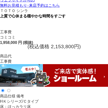
ウェブサイトからの
無料お見積もり･来店予約
はこちら
ＴＯＴＯ シンラ
上質で心休まる穏やかな時間をすごす
工事費
コミコミ
1,958,000
円
(税抜)
(税込価格 2,153,800円)
商品代
工事費
商品仕様
備考
HＫシリーズ/Ｃタイプ
床：ほっカラリ床