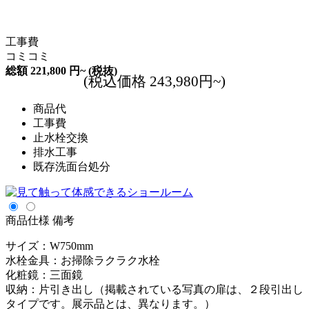
工事費
コミコミ
総額
221,800
円~
(税抜)
(税込価格 243,980円~)
商品代
工事費
止水栓交換
排水工事
既存洗面台処分
商品仕様
備考
サイズ：W750mm
水栓金具：お掃除ラクラク水栓
化粧鏡：三面鏡
収納：片引き出し（掲載されている写真の扉は、２段引出し
タイプです。展示品とは、異なります。）