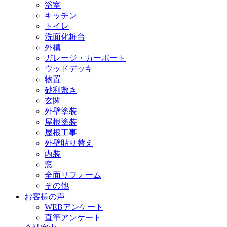
浴室
キッチン
トイレ
洗面化粧台
外構
ガレージ・カーポート
ウッドデッキ
物置
砂利敷き
玄関
外壁塗装
屋根塗装
屋根工事
外壁貼り替え
内装
窓
全面リフォーム
その他
お客様の声
WEBアンケート
直筆アンケート