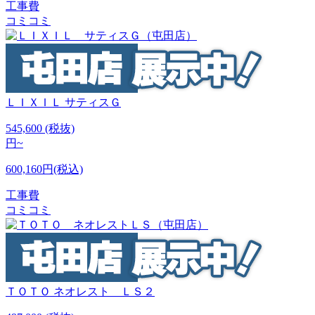
工事費
コミコミ
ＬＩＸＩＬ
サティスＧ
545,600
(税抜)
円~
600,160円(税込)
工事費
コミコミ
ＴＯＴＯ
ネオレスト ＬＳ２