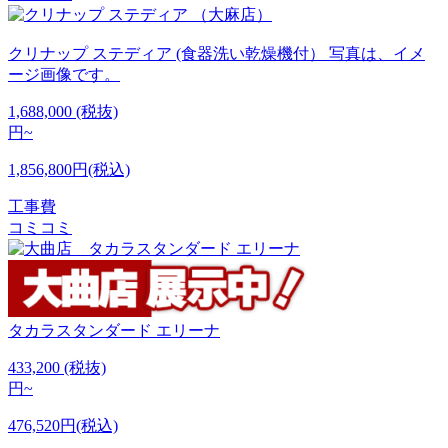
クリナップ
ステディア (食器洗い乾燥機付） 写真は、イメ
ージ画像です。
1,688,000
(税抜)
円~
1,856,800円(税込)
工事費
コミコミ
タカラスタンダード
エリーナ
433,200
(税抜)
円~
476,520円(税込)