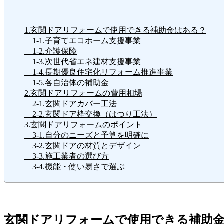
1.玄関ドアリフォームで使用できる補助金はある？
1-1.子育てエコホーム支援事業
1-2.介護保険
1-3.次世代省エネ建材支援事業
1-4.長期優良住宅化リフォーム推進事業
1-5.各自治体の補助金
2.玄関ドアリフォームの費用相場
2-1.玄関ドアカバー工法
2-2.玄関ドア枠交換（はつり工法）
3.玄関ドアリフォームのポイント
3-1.自分のニーズと予算を明確に
3-2.玄関ドアの材質とデザイン
3-3.施工業者の選び方
3-4.機能・使い易さで選ぶ
玄関ドアリフォームで使用できる補助