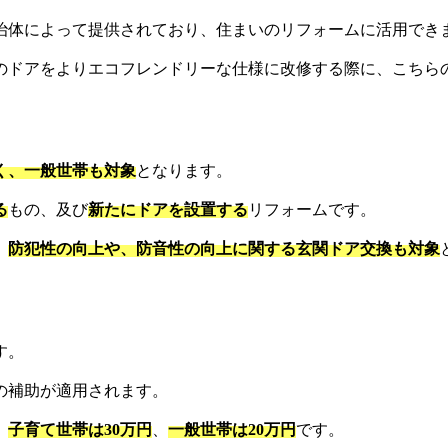
治体によって提供されており、住まいのリフォームに活用でき
のドアをよりエコフレンドリーな仕様に改修する際に、こちら
く、一般世帯も対象
となります。
る
もの、及び
新たにドアを設置する
リフォームです。
。
防犯性の向上や、防音性の向上に関する玄関ドア交換も対象
す。
の補助が適用されます。
、
子育て世帯は30万円
、
一般世帯は20万円
です。