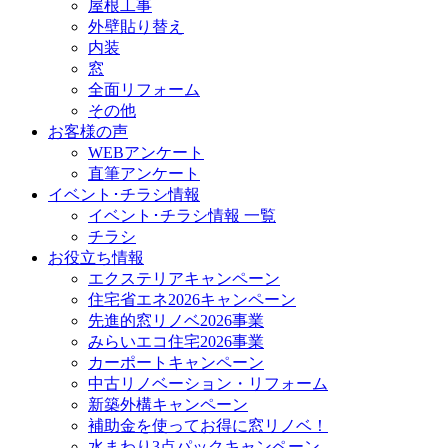
屋根工事
外壁貼り替え
内装
窓
全面リフォーム
その他
お客様の声
WEBアンケート
直筆アンケート
イベント･チラシ情報
イベント･チラシ情報 一覧
チラシ
お役立ち情報
エクステリアキャンペーン
住宅省エネ2026キャンペーン
先進的窓リノベ2026事業
みらいエコ住宅2026事業
カーポートキャンペーン
中古リノベーション・リフォーム
新築外構キャンペーン
補助金を使ってお得に窓リノベ！
水まわり3点パックキャンペーン