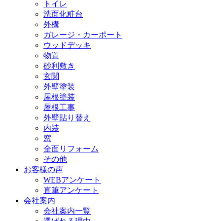
トイレ
洗面化粧台
外構
ガレージ・カーポート
ウッドデッキ
物置
砂利敷き
玄関
外壁塗装
屋根塗装
屋根工事
外壁貼り替え
内装
窓
全面リフォーム
その他
お客様の声
WEBアンケート
直筆アンケート
会社案内
会社案内一覧