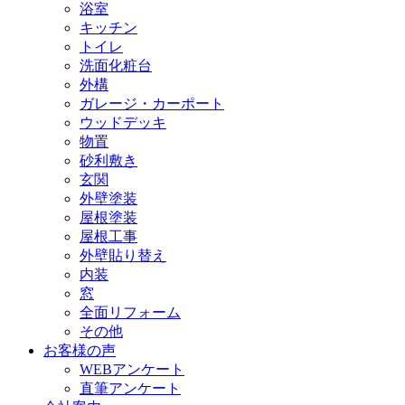
浴室
キッチン
トイレ
洗面化粧台
外構
ガレージ・カーポート
ウッドデッキ
物置
砂利敷き
玄関
外壁塗装
屋根塗装
屋根工事
外壁貼り替え
内装
窓
全面リフォーム
その他
お客様の声
WEBアンケート
直筆アンケート