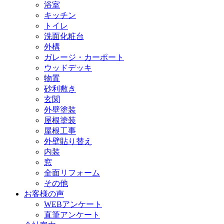
浴室
キッチン
トイレ
洗面化粧台
外構
ガレージ・カーポート
ウッドデッキ
物置
砂利敷き
玄関
外壁塗装
屋根塗装
屋根工事
外壁貼り替え
内装
窓
全面リフォーム
その他
お客様の声
WEBアンケート
直筆アンケート