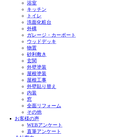
浴室
キッチン
トイレ
洗面化粧台
外構
ガレージ・カーポート
ウッドデッキ
物置
砂利敷き
玄関
外壁塗装
屋根塗装
屋根工事
外壁貼り替え
内装
窓
全面リフォーム
その他
お客様の声
WEBアンケート
直筆アンケート