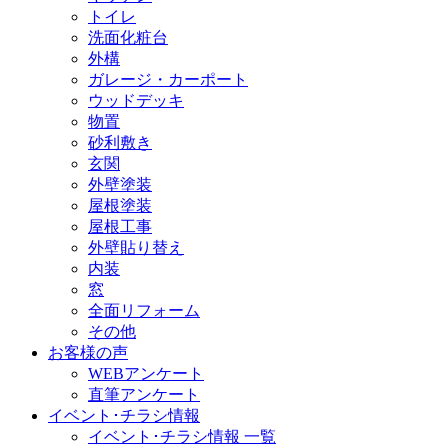
トイレ
洗面化粧台
外構
ガレージ・カーポート
ウッドデッキ
物置
砂利敷き
玄関
外壁塗装
屋根塗装
屋根工事
外壁貼り替え
内装
窓
全面リフォーム
その他
お客様の声
WEBアンケート
直筆アンケート
イベント･チラシ情報
イベント･チラシ情報 一覧