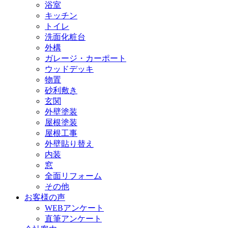
浴室
キッチン
トイレ
洗面化粧台
外構
ガレージ・カーポート
ウッドデッキ
物置
砂利敷き
玄関
外壁塗装
屋根塗装
屋根工事
外壁貼り替え
内装
窓
全面リフォーム
その他
お客様の声
WEBアンケート
直筆アンケート