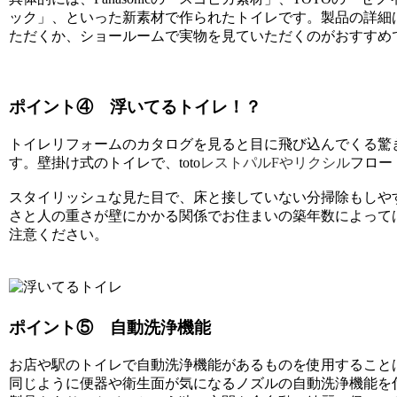
ック」、といった新素材で作られたトイレです。製品の詳細
ただくか、ショールームで実物を見ていただくのがおすすめ
ポイント④ 浮いてるトイレ！？
トイレリフォームのカタログを見ると目に飛び込んでくる驚
す。壁掛け式のトイレで、toto
レストパルFやリクシル
フロー
スタイリッシュな見た目で、床と接していない分掃除もしや
さと人の重さが壁にかかる関係でお住まいの築年数によって
注意ください。
ポイント⑤ 自動洗浄機能
お店や駅のトイレで自動洗浄機能があるものを使用すること
同じように便器や衛生面が気になるノズルの自動洗浄機能を