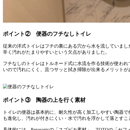
ポイント② 便器のフチなしトイレ
従来の洋式トイレはフチの裏にある穴から水を流していまし
辛く汚れがたまりやすいという欠点がありました。
フチなしのトイレはトルネード式に水流を作る技術が使われ
いので汚れにくく、且つサッと拭き掃除が出来るメリットが
ポイント③ 陶器の上を行く素材
トイレの便器は基本的に、耐久性が高く加工しやすい陶器で
も進化し、汚れが付きにくい・水で汚れを浮かして落とすこ
具体的には、Panasonicの「スゴピカ素材」、TOTOの「セ