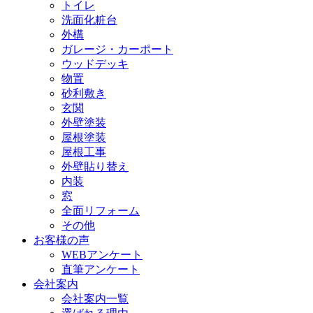
トイレ
洗面化粧台
外構
ガレージ・カーポート
ウッドデッキ
物置
砂利敷き
玄関
外壁塗装
屋根塗装
屋根工事
外壁貼り替え
内装
窓
全面リフォーム
その他
お客様の声
WEBアンケート
直筆アンケート
会社案内
会社案内一覧