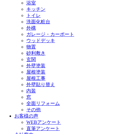
浴室
キッチン
トイレ
洗面化粧台
外構
ガレージ・カーポート
ウッドデッキ
物置
砂利敷き
玄関
外壁塗装
屋根塗装
屋根工事
外壁貼り替え
内装
窓
全面リフォーム
その他
お客様の声
WEBアンケート
直筆アンケート