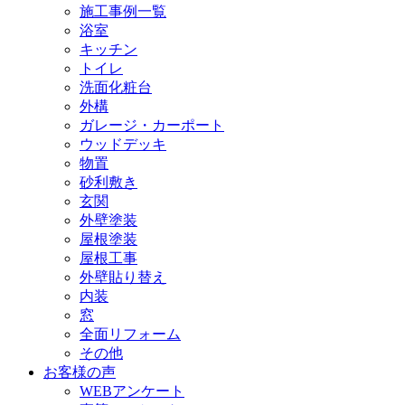
施工事例一覧
浴室
キッチン
トイレ
洗面化粧台
外構
ガレージ・カーポート
ウッドデッキ
物置
砂利敷き
玄関
外壁塗装
屋根塗装
屋根工事
外壁貼り替え
内装
窓
全面リフォーム
その他
お客様の声
WEBアンケート