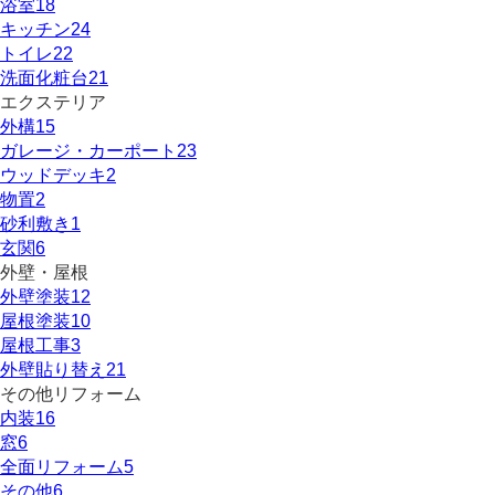
浴室
18
キッチン
24
トイレ
22
洗面化粧台
21
エクステリア
外構
15
ガレージ・カーポート
23
ウッドデッキ
2
物置
2
砂利敷き
1
玄関
6
外壁・屋根
外壁塗装
12
屋根塗装
10
屋根工事
3
外壁貼り替え
21
その他リフォーム
内装
16
窓
6
全面リフォーム
5
その他
6