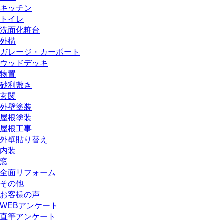
キッチン
トイレ
洗面化粧台
外構
ガレージ・カーポート
ウッドデッキ
物置
砂利敷き
玄関
外壁塗装
屋根塗装
屋根工事
外壁貼り替え
内装
窓
全面リフォーム
その他
お客様の声
WEBアンケート
直筆アンケート