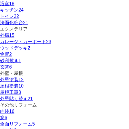
浴室
18
キッチン
24
トイレ
22
洗面化粧台
21
エクステリア
外構
15
ガレージ・カーポート
23
ウッドデッキ
2
物置
2
砂利敷き
1
玄関
6
外壁・屋根
外壁塗装
12
屋根塗装
10
屋根工事
3
外壁貼り替え
21
その他リフォーム
内装
16
窓
6
全面リフォーム
5