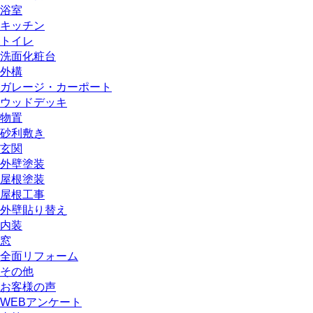
浴室
キッチン
トイレ
洗面化粧台
外構
ガレージ・カーポート
ウッドデッキ
物置
砂利敷き
玄関
外壁塗装
屋根塗装
屋根工事
外壁貼り替え
内装
窓
全面リフォーム
その他
お客様の声
WEBアンケート