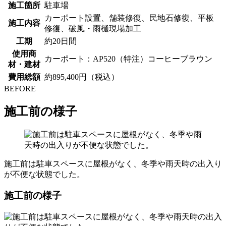
施工箇所
駐車場
カーポート設置、舗装修復、民地石修復、平板
施工内容
修復、破風・雨樋現場加工
工期
約20日間
使用商
カーポート：AP520（特注）コーヒーブラウン
材・建材
費用総額
約895,400円（税込）
BEFORE
施工前の様子
施工前は駐車スペースに屋根がなく、冬季や雨天時の出入り
が不便な状態でした。
施工前の様子