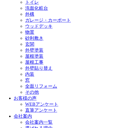
トイレ
洗面化粧台
外構
ガレージ・カーポート
ウッドデッキ
物置
砂利敷き
玄関
外壁塗装
屋根塗装
屋根工事
外壁貼り替え
内装
窓
全面リフォーム
その他
お客様の声
WEBアンケート
直筆アンケート
会社案内
会社案内一覧