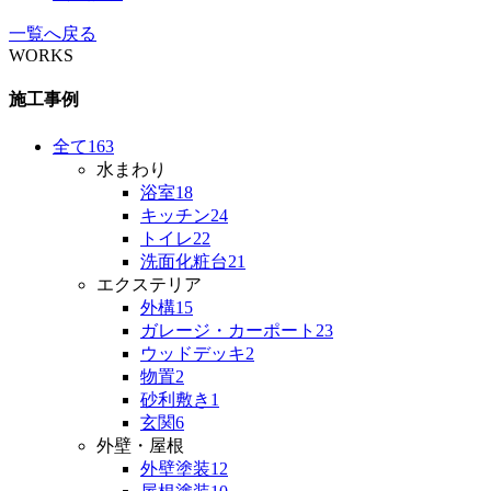
一覧へ戻る
WORKS
施工事例
全て
163
水まわり
浴室
18
キッチン
24
トイレ
22
洗面化粧台
21
エクステリア
外構
15
ガレージ・カーポート
23
ウッドデッキ
2
物置
2
砂利敷き
1
玄関
6
外壁・屋根
外壁塗装
12