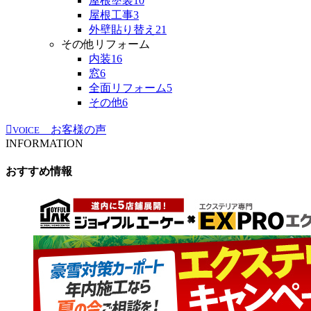
屋根塗装
10
屋根工事
3
外壁貼り替え
21
その他リフォーム
内装
16
窓
6
全面リフォーム
5
その他
6
お客様の声
VOICE
INFORMATION
おすすめ情報