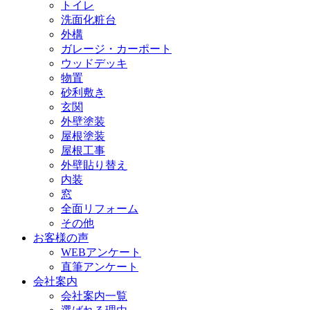
トイレ
洗面化粧台
外構
ガレージ・カーポート
ウッドデッキ
物置
砂利敷き
玄関
外壁塗装
屋根塗装
屋根工事
外壁貼り替え
内装
窓
全面リフォーム
その他
お客様の声
WEBアンケート
直筆アンケート
会社案内
会社案内一覧