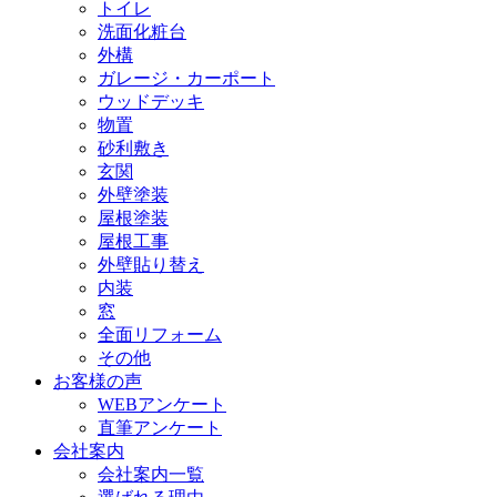
トイレ
洗面化粧台
外構
ガレージ・カーポート
ウッドデッキ
物置
砂利敷き
玄関
外壁塗装
屋根塗装
屋根工事
外壁貼り替え
内装
窓
全面リフォーム
その他
お客様の声
WEBアンケート
直筆アンケート
会社案内
会社案内一覧