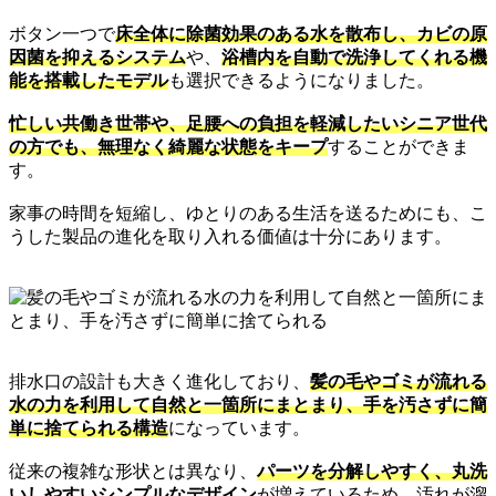
ボタン一つで
床全体に除菌効果のある水を散布し、カビの原
因菌を抑えるシステム
や、
浴槽内を自動で洗浄してくれる機
能を搭載したモデル
も選択できるようになりました。
忙しい共働き世帯や、足腰への負担を軽減したいシニア世代
の方でも、無理なく綺麗な状態をキープ
することができま
す。
家事の時間を短縮し、ゆとりのある生活を送るためにも、こ
うした製品の進化を取り入れる価値は十分にあります。
排水口の設計も大きく進化しており、
髪の毛やゴミが流れる
水の力を利用して自然と一箇所にまとまり、手を汚さずに簡
単に捨てられる構造
になっています。
従来の複雑な形状とは異なり、
パーツを分解しやすく、丸洗
いしやすいシンプルなデザイン
が増えているため、汚れが溜