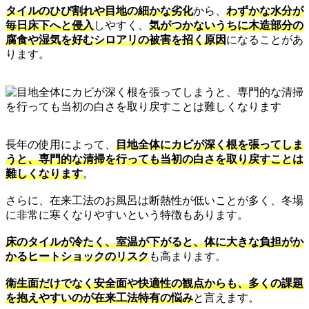
タイルのひび割れや目地の細かな劣化
から、
わずかな水分が
毎日床下へと侵入
しやすく、
気がつかないうちに木造部分の
腐食や湿気を好むシロアリの被害を招く原因
になることがあ
ります。
長年の使用によって、
目地全体にカビが深く根を張ってしま
うと、専門的な清掃を行っても当初の白さを取り戻すことは
難しくなります
。
さらに、在来工法のお風呂は断熱性が低いことが多く、冬場
に非常に寒くなりやすいという特徴もあります。
床のタイルが冷たく、室温が下がると、体に大きな負担がか
かるヒートショックのリスク
も高まります。
衛生面だけでなく安全面や快適性の観点からも、多くの課題
を抱えやすいのが在来工法特有の悩み
と言えます。