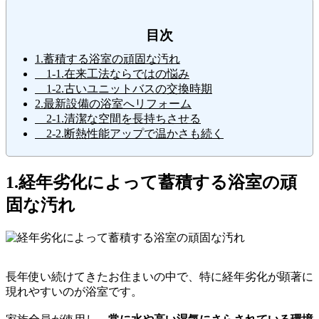
目次
1.蓄積する浴室の頑固な汚れ
1-1.在来工法ならではの悩み
1-2.古いユニットバスの交換時期
2.最新設備の浴室へリフォーム
2-1.清潔な空間を長持ちさせる
2-2.断熱性能アップで温かさも続く
1.経年劣化によって蓄積する浴室の頑
固な汚れ
長年使い続けてきたお住まいの中で、特に経年劣化が顕著に
現れやすいのが浴室です。