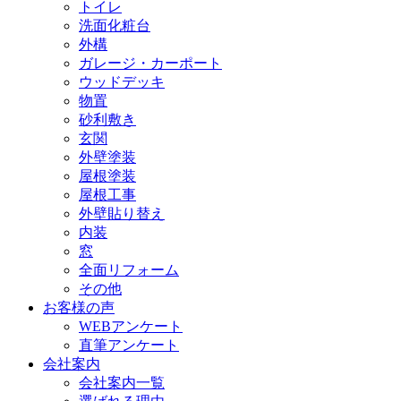
トイレ
洗面化粧台
外構
ガレージ・カーポート
ウッドデッキ
物置
砂利敷き
玄関
外壁塗装
屋根塗装
屋根工事
外壁貼り替え
内装
窓
全面リフォーム
その他
お客様の声
WEBアンケート
直筆アンケート
会社案内
会社案内一覧