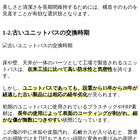
美しさと清潔さを長期間維持するためには、構造そのものを
見直すことが有効な選択肢となります。
1-2.古いユニットバスの交換時期
床や壁、天井が一体のパーツとして工場で製造されるユニッ
トバスは、
在来工法に比べて高い防水性と気密性
を誇りま
す。
しかし、
ユニットバスであっても、設置から15年から20年が
経過した古い製品には相応の経年劣化
が見られます。
初期のユニットバスに使用されているプラスチックやFRP素
材は、
長年の使用によって表面のコーティングが剥がれ、細
かな傷が無数につきやすい
状態になっています。
この傷の中に水垢や皮脂汚れ、石鹸カスが入り込むと、普通
のお掃除では太刀打ちできない頑固な変色や黄ばみの原因と