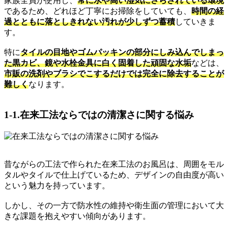
家族全員が使用し、
常に水や高い湿気にさらされている環境
であるため、どれほど丁寧にお掃除をしていても、
時間の経
過とともに落としきれない汚れが少しずつ蓄積
していきま
す。
特に
タイルの目地やゴムパッキンの部分にしみ込んでしまっ
た黒カビ、鏡や水栓金具に白く固着した頑固な水垢
などは、
市販の洗剤やブラシでこするだけでは完全に除去することが
難しく
なります。
1-1.在来工法ならではの清潔さに関する悩み
昔ながらの工法で作られた在来工法のお風呂は、周囲をモル
タルやタイルで仕上げているため、デザインの自由度が高い
という魅力を持っています。
しかし、その一方で防水性の維持や衛生面の管理において大
きな課題を抱えやすい傾向があります。