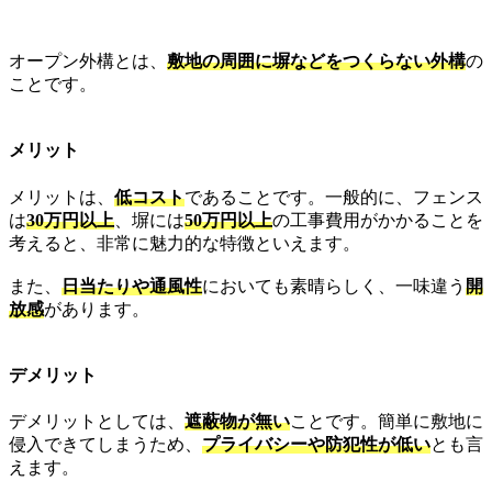
オープン外構とは、
敷地の周囲に塀などをつくらない外構
の
ことです。
メリット
メリットは、
低コスト
であることです。一般的に、フェンス
は
30万円以上
、塀には
50万円以上
の工事費用がかかることを
考えると、非常に魅力的な特徴といえます。
また、
日当たりや通風性
においても素晴らしく、一味違う
開
放感
があります。
デメリット
デメリットとしては、
遮蔽物が無い
ことです。簡単に敷地に
侵入できてしまうため、
プライバシーや防犯性が低い
とも言
えます。