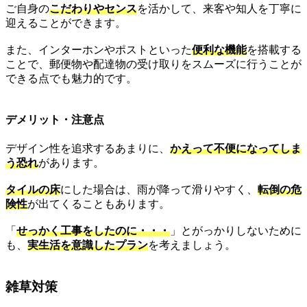
ご自身の
こだわりやセンス
を活かして、来客や知人を丁寧に
迎えることができます。
また、インターホンやポストといった
便利な機能
を搭載する
ことで、郵便物や配達物の受け取りをスムーズに行うことが
できる点でも魅力的です。
デメリット・注意点
デザイン性を追求するあまりに、
かえって不便になってしま
う恐れ
があります。
タイルの床
にした場合は、雨が降って滑りやすく、
転倒の危
険性
が出てくることもあります。
「
せっかく工事をしたのに・・・
」とがっかりしないために
も、
実生活を意識したプラン
を考えましょう。
雑草対策