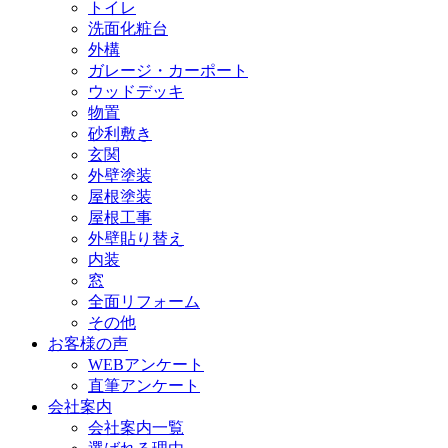
トイレ
洗面化粧台
外構
ガレージ・カーポート
ウッドデッキ
物置
砂利敷き
玄関
外壁塗装
屋根塗装
屋根工事
外壁貼り替え
内装
窓
全面リフォーム
その他
お客様の声
WEBアンケート
直筆アンケート
会社案内
会社案内一覧