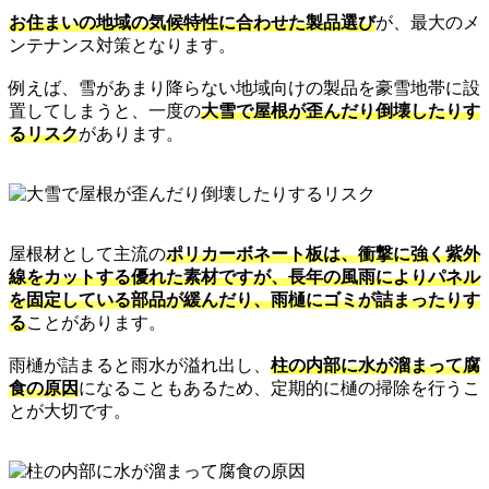
お住まいの地域の気候特性に合わせた製品選び
が、最大のメ
ンテナンス対策となります。
例えば、雪があまり降らない地域向けの製品を豪雪地帯に設
置してしまうと、一度の
大雪で屋根が歪んだり倒壊したりす
るリスク
があります。
屋根材として主流の
ポリカーボネート板は、衝撃に強く紫外
線をカットする優れた素材ですが、長年の風雨によりパネル
を固定している部品が緩んだり、雨樋にゴミが詰まったりす
る
ことがあります。
雨樋が詰まると雨水が溢れ出し、
柱の内部に水が溜まって腐
食の原因
になることもあるため、定期的に樋の掃除を行うこ
とが大切です。