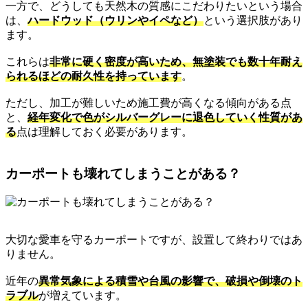
一方で、どうしても天然木の質感にこだわりたいという場合
は、
ハードウッド（ウリンやイペなど）
という選択肢があり
ます。
これらは
非常に硬く密度が高いため、無塗装でも数十年耐え
られるほどの耐久性を持っています
。
ただし、加工が難しいため施工費が高くなる傾向がある点
と、
経年変化で色がシルバーグレーに退色していく性質があ
る
点は理解しておく必要があります。
カーポートも壊れてしまうことがある？
大切な愛車を守るカーポートですが、設置して終わりではあ
りません。
近年の
異常気象による積雪や台風の影響で、破損や倒壊のト
ラブル
が増えています。