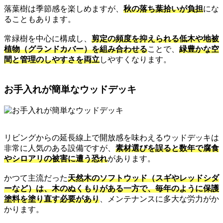
落葉樹は季節感を楽しめますが、
秋の落ち葉拾いが負担
にな
ることもあります。
常緑樹を中心に構成し、
剪定の頻度を抑えられる低木や地被
植物（グランドカバー）を組み合わせる
ことで、
緑豊かな空
間と管理のしやすさを両立
しやすくなります。
お手入れが簡単なウッドデッキ
リビングからの延長線上で開放感を味わえるウッドデッキは
非常に人気のある設備ですが、
素材選びを誤ると数年で腐食
やシロアリの被害に遭う恐れ
があります。
かつて主流だった
天然木のソフトウッド（スギやレッドシダ
ーなど）は、木のぬくもりがある一方で、毎年のように保護
塗料を塗り直す必要があり
、メンテナンスに多大な労力がか
かります。