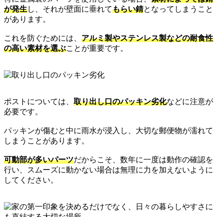
が発生
し、それが壁面に垂れて
もらい錆
となってしまうこと
があります。
これを防ぐためには、
アルミ製やステンレス製などの耐食性
の高い素材を選ぶ
ことが重要です。
ポストについては、
取り出し口のパッキン劣化
などに注意が
必要です。
パッキンが傷むと中に雨水が浸入し、大切な郵便物が濡れて
しまうことがあります。
可動部が多いパーツ
だからこそ、数年に一度は動作の確認を
行い、スムーズに動かない場合は無理に力を加えないように
してください。