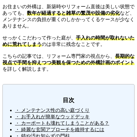
お住まいの外構は、新築時やリフォーム直後は美しい状態で
あっても、
数年が経過すると雑草の繁茂や設備の劣化
など、
メンテナンスの負担が重くのしかかってくるケースが少なく
ありません。
せっかくこだわって作った庭が、
手入れの時間が取れないた
めに荒れてしまう
のは非常に残念なことです。
こちらの記事では、リフォーム専門家の視点から、
長期的な
視点で手間を抑えつつ美観を保つための外構計画のポイント
を詳しく解説します。
目次
・ メンテナンス性の高い庭づくり
・ お手入れが簡単なウッドデッキ
・ カーポートも壊れてしまうことがある？
・ 綺麗な玄関アプローチを維持するには
・ 錆や汚れ知らずの門柱