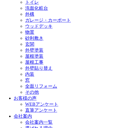
トイレ
洗面化粧台
外構
ガレージ・カーポート
ウッドデッキ
物置
砂利敷き
玄関
外壁塗装
屋根塗装
屋根工事
外壁貼り替え
内装
窓
全面リフォーム
その他
お客様の声
WEBアンケート
直筆アンケート
会社案内
会社案内一覧