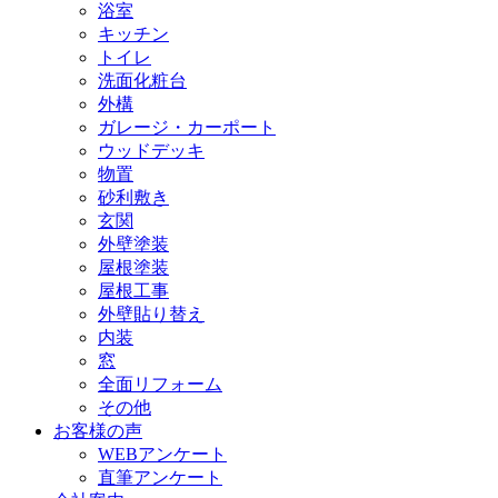
浴室
キッチン
トイレ
洗面化粧台
外構
ガレージ・カーポート
ウッドデッキ
物置
砂利敷き
玄関
外壁塗装
屋根塗装
屋根工事
外壁貼り替え
内装
窓
全面リフォーム
その他
お客様の声
WEBアンケート
直筆アンケート