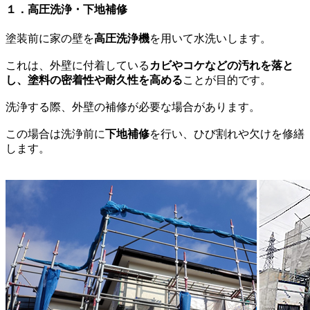
１．高圧洗浄・下地補修
塗装前に家の壁を
高圧洗浄機
を用いて水洗いします。
これは、外壁に付着している
カビやコケなどの汚れを落と
し、塗料の密着性や耐久性を高める
ことが目的です。
洗浄する際、外壁の補修が必要な場合があります。
この場合は洗浄前に
下地補修
を行い、ひび割れや欠けを修繕
します。