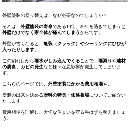
外壁塗装の塗り替えは、なぜ必要なのでしょうか？
それは、
外壁塗装の寿命
である10年、20年を過ぎてしまうと
外壁だけでなく家全体が痛んでしまう
からです。
外壁が古くなると、
亀裂（クラック）やシーリングにひびが
入ったりします
。
この割れ目から
雨水がしみ込んでくる
ことで、
雨漏り
や
建材
の腐食、カビの発生
など様々な悪影響が発生してしまいま
す。
こちらのページでは、
外壁塗装にかかる費用相場
や、
塗装の出来を決める
塗料の特長・価格相場
についてご紹介い
たします。
費用相場を理解し、大切な住まいを守る手はずを整えましょ
う。