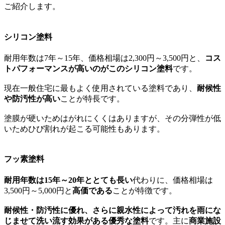
ご紹介します。
シリコン塗料
耐用年数は7年～15年、価格相場は2,300円～3,500円と、
コス
トパフォーマンスが高いのがこのシリコン塗料
です。
現在一般住宅に最もよく使用されている塗料であり、
耐候性
や防汚性が高い
ことが特長です。
塗膜が硬いためはがれにくくはありますが、その分弾性が低
いためひび割れが起こる可能性もあります。
フッ素塗料
耐用年数は15年～20年ととても長い
代わりに、価格相場は
3,500円～5,000円と
高価である
ことが特徴です。
耐候性・防汚性に優れ、さらに親水性によって汚れを雨にな
じませて洗い流す効果がある優秀な塗料
です。主に
商業施設