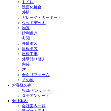
トイレ
洗面化粧台
外構
ガレージ・カーポート
ウッドデッキ
物置
砂利敷き
玄関
外壁塗装
屋根塗装
屋根工事
外壁貼り替え
内装
窓
全面リフォーム
その他
お客様の声
WEBアンケート
直筆アンケート
会社案内
会社案内一覧