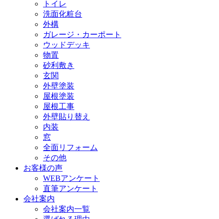
トイレ
洗面化粧台
外構
ガレージ・カーポート
ウッドデッキ
物置
砂利敷き
玄関
外壁塗装
屋根塗装
屋根工事
外壁貼り替え
内装
窓
全面リフォーム
その他
お客様の声
WEBアンケート
直筆アンケート
会社案内
会社案内一覧