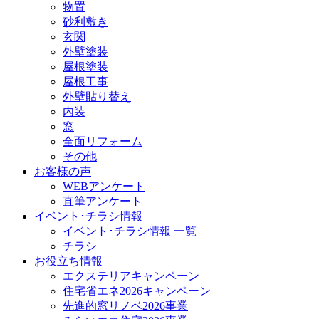
物置
砂利敷き
玄関
外壁塗装
屋根塗装
屋根工事
外壁貼り替え
内装
窓
全面リフォーム
その他
お客様の声
WEBアンケート
直筆アンケート
イベント･チラシ情報
イベント･チラシ情報 一覧
チラシ
お役立ち情報
エクステリアキャンペーン
住宅省エネ2026キャンペーン
先進的窓リノベ2026事業