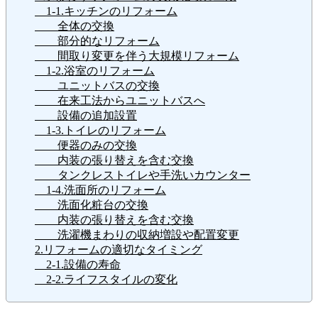
1-1.キッチンのリフォーム
全体の交換
部分的なリフォーム
間取り変更を伴う大規模リフォーム
1-2.浴室のリフォーム
ユニットバスの交換
在来工法からユニットバスへ
設備の追加設置
1-3.トイレのリフォーム
便器のみの交換
内装の張り替えを含む交換
タンクレストイレや手洗いカウンター
1-4.洗面所のリフォーム
洗面化粧台の交換
内装の張り替えを含む交換
洗濯機まわりの収納増設や配置変更
2.リフォームの適切なタイミング
2-1.設備の寿命
2-2.ライフスタイルの変化