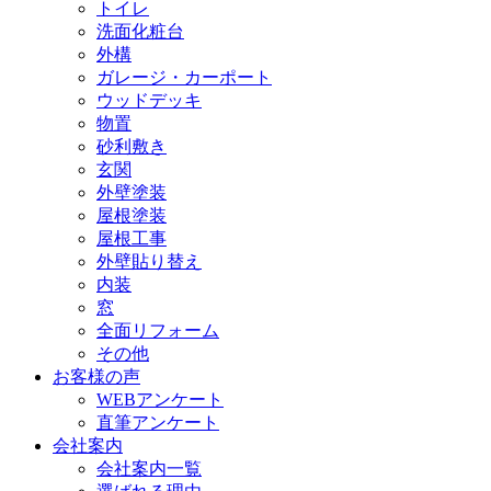
トイレ
洗面化粧台
外構
ガレージ・カーポート
ウッドデッキ
物置
砂利敷き
玄関
外壁塗装
屋根塗装
屋根工事
外壁貼り替え
内装
窓
全面リフォーム
その他
お客様の声
WEBアンケート
直筆アンケート
会社案内
会社案内一覧