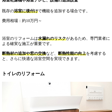
浴室乾燥機や浴室テレビ、設備の追加設置
既存の
浴室に後付け
で機能を追加する場合です。
費用相場：約10万円～
浴室のリフォームは
水漏れのリスク
があるため、専門業者に
よる確実な施工が重要です。
断熱材の追加や窓の交換
など、
断熱性能の向上
を考慮する
と、さらに快適な浴室空間を実現できます。
トイレのリフォーム