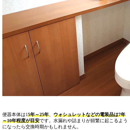
便器本体は1
5年～25年
、
ウォシュレットなどの電装品は7年
～10年程度が目安
です。水漏れや詰まりが頻繁に起こるよう
になったら交換時期かもしれません。