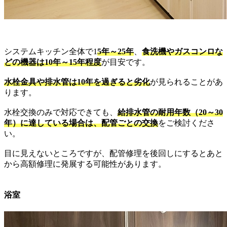
システムキッチン全体で1
5年～25年
、
食洗機やガスコンロな
どの機器は10年～15年程度
が目安です。
水栓金具や排水管は10年を過ぎると劣化
が見られることがあ
ります。
水栓交換のみで対応できても、
給排水管の耐用年数（20～30
年）に達している場合は、配管ごとの交換
をご検討くださ
い。
目に見えないところですが、配管修理を後回しにするとあと
から高額修理に発展する可能性があります。
浴室