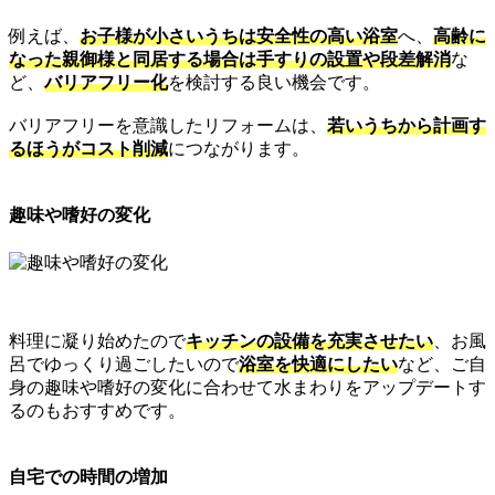
例えば、
お子様が小さいうちは安全性の高い浴室
へ、
高齢に
なった親御様と同居する場合は手すりの設置や段差解消
な
ど、
バリアフリー化
を検討する良い機会です。
バリアフリーを意識したリフォームは、
若いうちから計画す
るほうがコスト削減
につながります。
趣味や嗜好の変化
料理に凝り始めたので
キッチンの設備を充実させたい
、お風
呂でゆっくり過ごしたいので
浴室を快適にしたい
など、ご自
身の趣味や嗜好の変化に合わせて水まわりをアップデートす
るのもおすすめです。
自宅での時間の増加