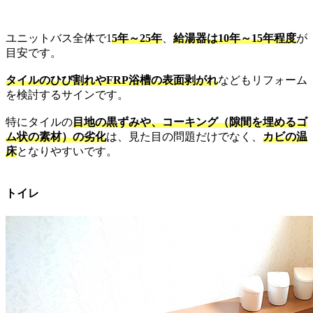
ユニットバス全体で1
5年～25年
、
給湯器は10年～15年程度
が
目安です。
タイルのひび割れやFRP浴槽の表面剥がれ
などもリフォーム
を検討するサインです。
特にタイルの
目地の黒ずみや、コーキング（隙間を埋めるゴ
ム状の素材）の劣化
は、見た目の問題だけでなく、
カビの温
床
となりやすいです。
トイレ