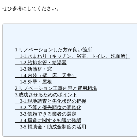
ぜひ参考にしてください。
1.リノベーションした方が良い箇所
1-1.水まわり（キッチン、浴室、トイレ、洗面所）
1-2.給排水管・給湯器
1-3.断熱材・窓
1-4.内装（壁、床、天井）
1-5.外壁・屋根
2.リノベーション工事内容と費用相場
3.成功させるためのポイント
3-1.現地調査と劣化状況の把握
3-2.予算と優先順位の明確化
3-3.信頼できる業者の選定
3-4.構造に関する知識の確認
3-5.補助金・助成金制度の活用