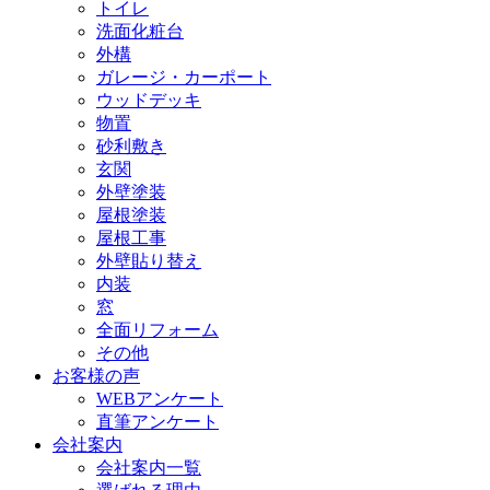
トイレ
洗面化粧台
外構
ガレージ・カーポート
ウッドデッキ
物置
砂利敷き
玄関
外壁塗装
屋根塗装
屋根工事
外壁貼り替え
内装
窓
全面リフォーム
その他
お客様の声
WEBアンケート
直筆アンケート
会社案内
会社案内一覧