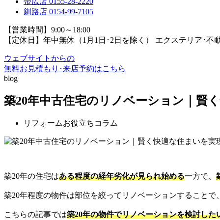
帯広店
0155-28-2220
釧路店
0154-99-7105
【営業時間】9:00～18:00
【定休日】年中無休（1月1日･2日を除く）
エクステリア･不
ウェブサイトからの
無料お見積もり･来店予約
はこちら
blog
築20年中古住宅のリノベーション｜賢
リフォームお役立ちコラム
築20年の住宅は
ある程度の経年劣化が見られ始める
一方で、
築20年程度の物件は部位を絞ってリノベーションすることで
こちらの記事では
築20年の物件でリノベーションを検討した