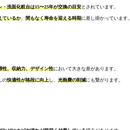
レ・洗面化粧台は15〜25年が交換の目安
とされています。
えているか
、
間もなく寿命を迎える時期
に差し掛かっています
掃性、収納力、デザイン性
において大きな差があります。
しの
快適性が格段に向上
し、
光熱費の削減
にも繋がります。