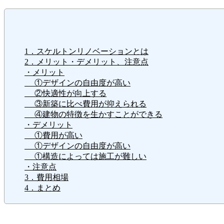
1．スケルトンリノベーションとは
2．メリット・デメリット、注意点
・メリット
①デザインの自由度が高い
②快適性が向上する
③新築に比べ費用が抑えられる
④建物の特徴を生かすことができる
・デメリット
①費用が高い
①デザインの自由度が高い
①構造によっては施工が難しい
・注意点
3．費用相場
4．まとめ